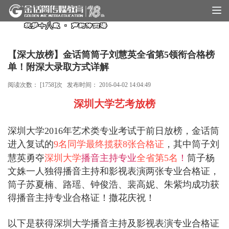
筑梦十八载 · 声韵传四海
【深大放榜】金话筒筒子刘慧英全省第5领衔合格榜
单！附深大录取方式详解
阅读次数： [
1758
]次 发布时间：
2016-04-02 14:04:49
深圳大学艺考放榜
深圳大学2016年艺术类专业考试
于前日放榜，金话筒
进入复试的
9名同学最终揽获8张合格证
，其中筒子刘
慧英勇夺
深圳大学
播音主持专业
全省第5名
！
筒子杨
文姝一人独得播音主持和影视表演两张专业合格证，
筒子苏夏楠、路瑶、钟俊浩、裴高妮、朱紫均成功获
得播音主持专业合格证！撒花庆祝！
以下是获得深圳大学播音主持及影视表演专业合格证