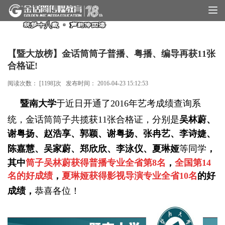
筑梦十八载 · 声韵传四海
【暨大放榜】金话筒筒子普播、粤播、编导再获11张
合格证!
阅读次数： [
1198
]次 发布时间：
2016-04-23 15:12:53
暨南大学
于近日开通了2016年艺考成绩查询系
统，
金话筒筒子共揽获11张合格证，
分别是
吴林蔚、
谢粤扬、赵浩享、郭颖、谢粤扬、张冉艺、李诗婕、
陈嘉慧、吴家蔚、郑欣欣、李泳仪、夏琳娅
等同学
，
其中
筒子吴林蔚获得普播专业全省第8名
，
全国第14
名的好成绩
，
夏琳娅获得影视导演专业全省10名
的好
成绩，
恭喜各位！