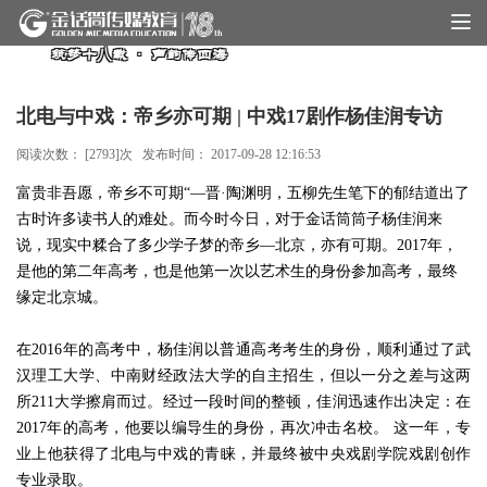
筑梦十八载 · 声韵传四海
北电与中戏：帝乡亦可期 | 中戏17剧作杨佳润专访
阅读次数： [
2793
]次 发布时间：
2017-09-28 12:16:53
富贵非吾愿，帝乡不可期“—晋·陶渊明，五柳先生笔下的郁结道出了
古时许多读书人的难处。而今时今日，对于金话筒筒子杨佳润来
说，现实中糅合了多少学子梦的帝乡
—
北京，亦有可期。2017年，
是他的第二年高考，也是他第一次以艺术生的身份参加高考，最终
缘定北京城。
在2016年的高考中，杨佳润以普通高考考生的身份，顺利通过了武
汉理工大学、中南财经政法大学的自主招生，
但以一分之差与这两
所211大学擦肩而过。
经过一段时间的整顿，
佳润迅速作出决定：
在
2017年的高考，他要以编导生的身份，
再次冲击名
校。 这一年，专
业上他获得
了
北电与中戏的青睐，并最终被中央戏剧
学院
戏剧创作
专业录取。