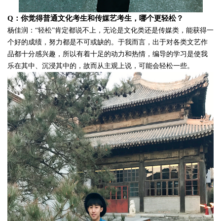
Q：你觉得普通
文化
考生和传媒艺考生，哪个更轻松？
杨佳润：
“轻松”肯定都说不上，无论是文化类还是传媒类，能获得一
个好的成绩，努力都是不可或缺的。于我而言，出于对各类文艺作
品都十分感兴趣，所以有着十足的动力和热情，编导的学习是使我
乐在其中、沉浸其中的，故而从主观上说，可能会轻松一些。