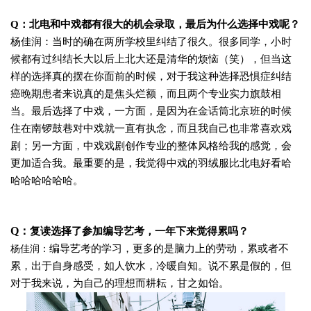
Q：
北电和中戏都有很大的机会录取，最后为什么选择中戏呢？
杨佳润：
当时的确在两所学校里纠结了很久。很多同学，小时
候都有过纠结长大以后上北大还是清华的烦恼（笑），但当这
样的选择真的摆在你面前的时候，对于我这种选择恐惧症纠结
癌晚期患者来说真的是焦头烂额，而且两个专业实力旗鼓相
当。最后选择了中戏，一方面，是因为在金话筒北京班的时候
住在南锣鼓巷对中戏就一直有执念，而且我自己也非常喜欢戏
剧；另一方面，中戏戏剧创作专业的整体风格给我的感觉，会
更加适合我。最重要的是，我觉得中戏的羽绒服比北电好看哈
哈哈哈哈哈哈。
Q：
复读选择了参加编导艺考，一年下来觉得累吗？
编导艺考的学习，更多的是脑力上的劳动，累或者不
杨佳润：
累，出于自身感受，如人饮水，冷暖自知。说不累是假的，但
对于我来说，为自己的理想而耕耘，甘之如饴。