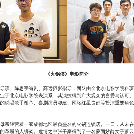
《火锅侠》电影简介
导演、陈思宇编剧、高远摄影指导；团队由全北京电影学院科班
业于北京电影学院表演系，其演技得到广大观众的喜爱与认可。
的说唱歌手谢帝、喜剧演员廖建、网络红星贵妇等扮演重要角色
母亲经营着一家成都地区最负盛名的火锅连锁店。一日，从未在
的革履的人绑架。危情之中张子豪得到了一名蒙面妙龄女子萧云