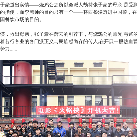
子豪道出实情——烧鸡公之所以会派人劫持张子豪的母亲,是受
的指使，而李黑帅的目的只有一个——将西餐浸透进中国菜，在
国餐饮市场的目的。
谋，救出母亲，张子豪在萧云的引荐下，与烧鸡公的师兄,丐帮
着各行各业的各门派正义与民族感尚存的传人,在开展一段热血
.....