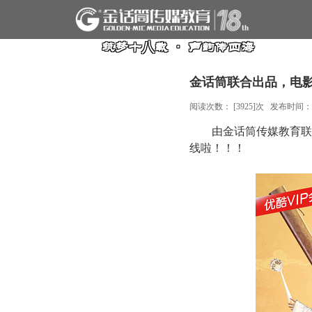
筑梦十八载 · 声韵传四海
金话筒联合出品，电影
阅读次数： [
3925
]次 发布时间
由金话筒传媒教育联
线啦！！！