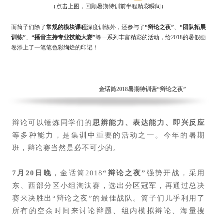
（点击上图，回顾暑期特训前半程精彩瞬间）
而筒子们除了
常规的模块课程
深度训练外，还参与了
“辩论之夜”
、
“团队拓展
训练”
、
“播音主持专业技能大赛”
等一系列丰富精彩的活动，给2018的暑假画
卷添上了一笔笔色彩绚烂的印记！
金话筒2018暑期特训营“辩论之夜”
辩论可以锤炼同学们的
思辨能力、表达能力、即兴反应
等多种能力，是集训中重要的活动之一。今年的暑期
班，辩论赛当然是必不可少的。
7月20日晚
，金话筒2018
“辩论之夜”
强势开战，采用
东、西部分区小组淘汰赛，选出分区冠军，再通过总决
赛来决胜出“辩论之夜”的最佳战队。筒子们几乎利用了
所有的空余时间来讨论辩题、组内模拟辩论、海量搜