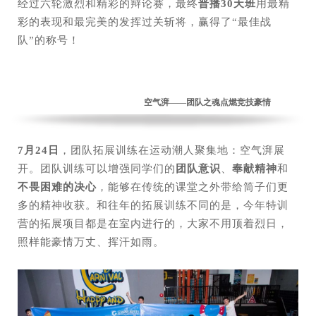
经过六轮激烈和精彩的辩论赛，最终
普播30天班
用最精
彩的表现和最完美的发挥过关斩将，赢得了“最佳战
队”的称号！
空气湃——团队之魂点燃竞技豪情
7月24日
，团队拓展训练在运动潮人聚集地：空气湃展
开。团队训练可以增强同学们的
团队意识
、
奉献精神
和
不畏困难的决心
，能够在传统的课堂之外带给筒子们更
多的精神收获。和往年的拓展训练不同的是，今年特训
营的拓展项目都是在室内进行的，大家不用顶着烈日，
照样能豪情万丈、挥汗如雨。