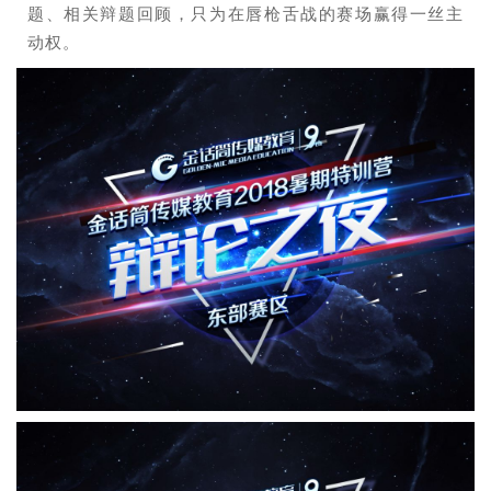
题、相关辩题回顾，只为在唇枪舌战的赛场赢得一丝主
动权。