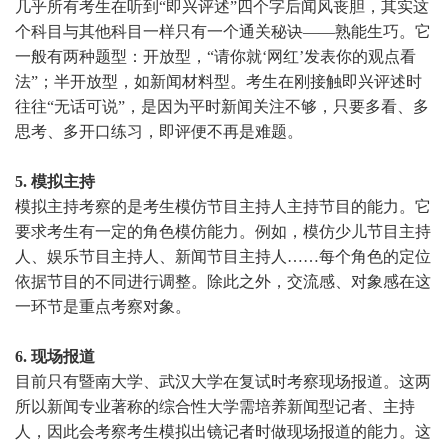
几乎所有考生在听到
“即兴评述”四个字后闻风丧胆，其实这
个科目与其他科目一样只有一个通关秘诀——熟能生巧。它
一般有两种题型：开放型，“请你就‘网红’发表你的观点看
法”；半开放型，如新闻材料型。考生在刚接触即兴评述时
往往“无话可说”，是因为平时新闻关注不够，只要多看、多
思考、多开口练习，即评便不再是难题。
5. 模拟主持
模拟主持考察的是考生模仿节目主持人主持节目的能力。它
要求考生有一定的角色模仿能力。例如，模仿少儿节目主持
人、娱乐节目主持人、新闻节目主持人
……每个角色的定位
依据节目的不同进行调整。除此之外，交流感、对象感在这
一环节是重点考察对象。
6. 现场报道
目前只有暨南大学、武汉大学在复试时考察现场报道。这两
所以新闻专业著称的综合性大学需培养新闻型记者、主持
人，因此会考察考生模拟出镜记者时做现场报道的能力。这