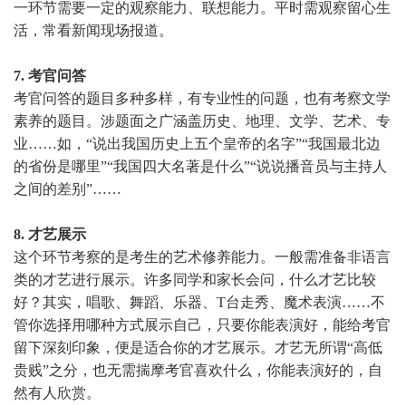
一环节需要一定的观察能力、联想能力。平时需观察留心生
活，常看新闻现场报道。
7. 考官问答
考官问答的题目多种多样，有专业性的问题，也有考察文学
素养的题目。涉题面之广涵盖历史、地理、文学、艺术、专
业
……如，“说出我国历史上五个皇帝的名字”“我国最北边
的省份是哪里”“我国四大名著是什么”“说说播音员与主持人
之间的差别”……
8. 才艺展示
这个环节考察的是考生的艺术修养能力。一般需准备非语言
类的才艺进行展示。许多同学和家长会问，什么才艺比较
好？其实，唱歌、舞蹈、乐器、
T
台走秀、魔术表演……不
管你选择用哪种方式展示自己，只要你能表演好，能给考官
留下深刻印象，便是适合你的才艺展示。才艺无所谓“高低
贵贱”之分，也无需揣摩考官喜欢什么，你能表演好的，自
然有人欣赏。