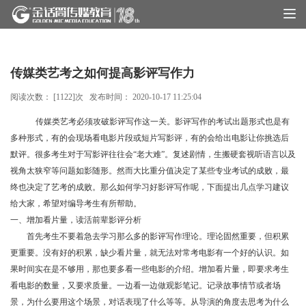
传媒类艺考之如何提高影评写作力
阅读次数： [
1122
]次 发布时间：
2020-10-17 11:25:04
传媒类艺考
必须攻破影评写作这一关。影评写作的考试出题形式也是有
多种形式，
有的会现场看电影片段或短片写影评，有的会给出电影让你挑选后
默评。
很多考生
对于写影评往往会
“老大难”。复述剧情，生搬硬套视听语言以及
视角太狭窄等问题如影随形。然而
大比重分值决定了
某些专业
考试的成败，最
终也决定了艺考的成败。那么如何学习好影评写作呢，下面提出几点学习建议
给大家，希望对编导考生有所帮助。
一、增加看片量
，读活前辈影评分析
首先考生不要着急去学习那么多的影评写作理论。理论固然重要，但积累
更重要。没有好的积累，缺少看片量，就无法对常考电影有一个好的认识。如
果时间实在是不够用，那也要多看一些电影的介绍。增加看片量，即要求考生
看电影的数量，又要求质量。
一边看一边做观影笔记。记录
故事情节或者场
景，为什么要用这个场景，对话表现了什么等等。从导演的角度去思考
为什么