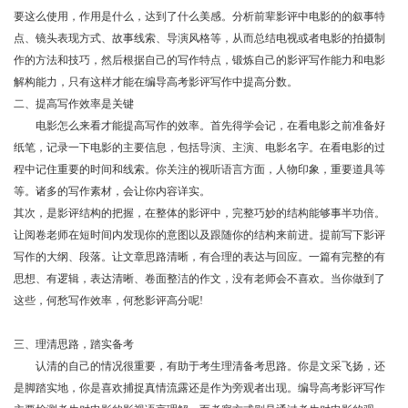
要这么使用，作用是什么，达到了什么美感。
分析
前辈影评中
电影的的叙事特
点、镜头表现方式、故事线索、导演风格等，从而总结电视或者电影的拍摄制
作的方法和技巧，然后
根据自己的写作特点
，锻炼自己的影评写作能力和电影
解构能力，只有这样才能在编导高考影评写作中提高分数。
二、提高写作效率是关键
电影怎么来看才能提高写作的效率。首先得学会记
，
在看电影之前准备好
纸笔，记录一下电影的主要信息，包括导演、主演、电影名字。在看电影的过
程中记住重要的时间和线索。
你关注的视听语言方面，人物印象，重要道具等
等。诸多的
写作素材
，会让你内容详实
。
其次，是影评结构的把握，在整体的影评中，完整巧妙的结构能够事半功倍。
让阅卷老师在短时间内发现你的意图以及跟随你的结构来前进。提前写下
影评
写作的大纲、段落。
让
文章思路清晰
，有
合理的
表达与回应
。一篇有完整的有
思想、有逻辑，表达清晰、卷面整洁的作文，没有老师会不喜欢。当你做到了
这些，何愁写作效率，何愁影评高分呢
!
三、
理清思路，踏实备考
认清的
自己的情况
很重要，有助于考生理清备考思路。
你是文采飞扬，还
是脚踏实地，你是喜欢捕捉真情流露还是作为旁观者出现。
编导高考影评写作