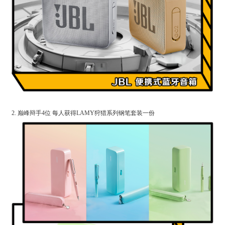
2. 巅峰辩手4位 每人获得LAMY狩猎系列钢笔套装一份