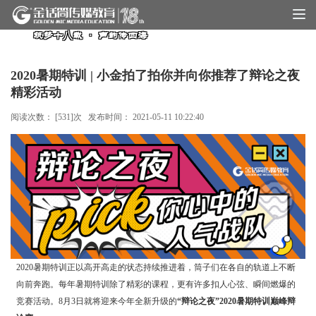
筑梦十八载 · 声韵传四海
2020暑期特训 | 小金拍了拍你并向你推荐了辩论之夜
精彩活动
阅读次数： [
531
]次 发布时间：
2021-05-11 10:22:40
2020暑期特训正以高开高走的状态持续推进着，筒子们在各自的轨道上不断
向前奔跑。每年暑期特训除了精彩的课程，更有许多扣人心弦、瞬间燃爆的
竞赛活动。8月3日就将迎来今年全新升级的
“辩论之夜”2020暑期特训巅峰辩