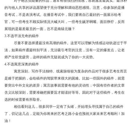
对于饱含负能量的作品，通常有很强烈的情感，容易激发最真实、最淳朴
的与他人共享的诉说愿望便于充分理解和调动思想感情。注意，你参加的是播
音考试，不是表演考试。在播音考试中，我们要将自己最好的一面展示给考
官，可一些考生不顾实际情况大喊大叫，一些考生龇牙咧嘴、面目狰狞，反而
展现的是最差最丑的一面，岂不是南辕北辙？
3.不选平淡无奇的稿件
尽量不要选择通篇没有高潮的稿件。这里可以理解为情感运动轨迹过于平
淡，如果稿件通篇特别平淡，无法吸引考官的注意，没有一定的爆发点，让老
师产生听觉疲劳，这样的稿件无疑就成为了你的一大劣势。
4.不选寓意深奥的稿件
寓意深刻、写作手法独特、线索脉络较为复杂的作品对于很多艺考生而言
是难于把握的，会给稿件的驾驭带来很大的困难。比如一些国外的稿件，就需
要突出中外文化的差异；寓言故事就需要有他的灵动性；中国有些作者的文章
含义比较深刻，需要准确把握要旨才能读好等等。因此对于这些稿件，考生在
选的时候需要有所取舍。
相信看到这儿，很多同学一定有了头绪，开始埋头寻找属于自己的稿件
了，切记这几点，定能为你将来的艺考之路小金也预祝大家未来艺考顺利！加
油！