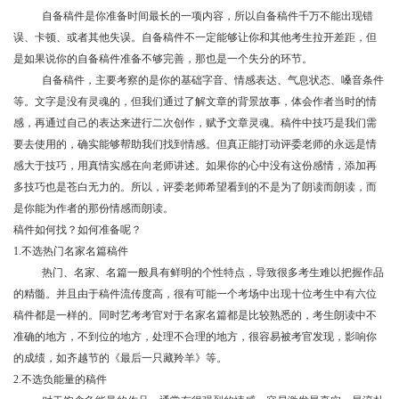
自备稿件是你准备时间最长的一项内容，所以自备稿件千万不能出现错
误、卡顿、或者其他失误。自备稿件不一定能够让你和其他考生拉开差距，但
是如果说你的自备稿件准备不够完善，那也是一个失分的环节。
自备稿件，主要考察的是你的基础字音、情感表达、气息状态、嗓音条件
等。文字是没有灵魂的，但我们通过了解文章的背景故事，体会作者当时的情
感，再通过自己的表达来进行二次创作，赋予文章灵魂。稿件中技巧是我们需
要去使用的，确实能够帮助我们找到情感。但真正能打动评委老师的永远是情
感大于技巧，用真情实感在向老师讲述。如果你的心中没有这份感情，添加再
多技巧也是苍白无力的。所以，评委老师希望看到的不是为了朗读而朗读，而
是你能为作者的那份情感而朗读。
稿件如何找？如何准备呢？
1.不选热门名家名篇稿件
热门、名家、名篇一般具有鲜明的个性特点，导致很多考生难以把握作品
的精髓。并且由于稿件流传度高，很有可能一个考场中出现十位考生中有六位
稿件都是一样的。同时艺考考官对于名家名篇都是比较熟悉的，考生朗读中不
准确的地方，不到位的地方，处理不合理的地方，很容易被考官发现，影响你
的成绩，如齐越节的《最后一只藏羚羊》等。
2.不选负能量的稿件