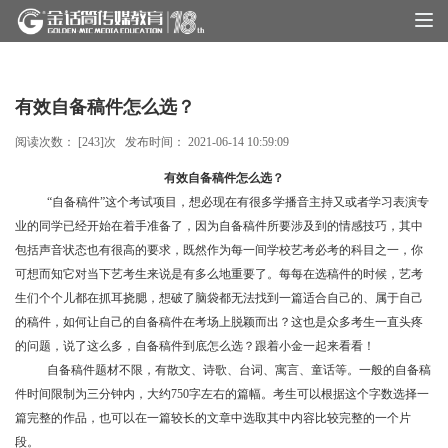
有效自备稿件怎么选？
阅读次数： [
243
]次 发布时间：
2021-06-14 10:59:09
有效自备稿件怎么选
？
“自备稿件”这个考试项目，想必现在有很多学播音主持又或者学习表演专
业的同学已经开始在着手准备了，因为自备稿件所要涉及到的情感技巧，其中
包括声音状态也有很高的要求，既然作为每一间学校艺考必考的科目之一，你
可想而知它对当下艺考生来说是有多么地重要了。每每在选稿件的时候，艺考
生们个个儿都在抓耳挠腮，想破了脑袋都无法找到一篇适合自己的、属于自己
的稿件，如何让自己的自备稿件在考场上脱颖而出？这也是众多考生一直头疼
的问题，说了这么多，自备稿件到底怎么选？跟着小金一起来看看！
自备稿件题材不限，有散文、诗歌、台词、寓言、童话等。一般的自备稿
件时间限制为三分钟内，大约
750字左右的篇幅。考生可以根据这个字数选择一
篇完整的作品，也可以在一篇较长的文章中选取其中内容比较完整的一个片
段。