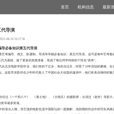
首页
机构信息
最新
五代导演
2021-06-19 16:27:36
编导必备知识第五代导演
看艺考编导、戏文、影摄制、导演等等都必备知识：第五代导演。这可是每年艺考都
五代为基础，做了更多的发散准备，形成了每位同学特殊的个性化
“表单”。
代从北京电影学院毕业，他们有的下过乡，有的当过兵，经受了
10年浩劫的磨难。
坛。
这批导演曾经在少年时代卷入了中国社会大动荡的漩涡中，他们有各自独特的魅
担任过《一个和八个》、《黄土地》、《大阅兵》的摄影师；出演过《老井》等影片
熊奖等诸多奖项。
”中的顶尖人物，张艺谋的电影也是中国影坛的一面旗帜，他初期的作品中的写实风格