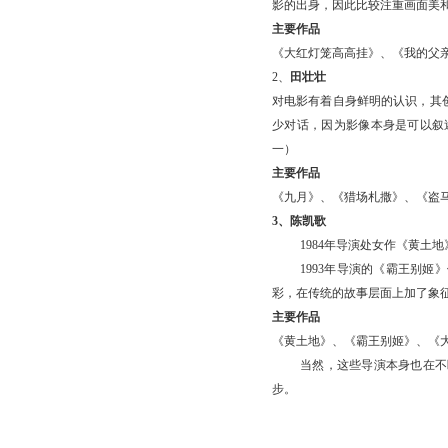
影的出身，因此比较注重画面美
主要作品
《大红灯笼高高挂》、《我的父
2、
田壮壮
对电影有着自身鲜明的认识，其
少对话，因为影像本身是可以叙
一）
主要作品
《九月》、《猎场札撒》、《盗
3、陈凯歌
1984年导演处女作《黄
1993年导演的《霸王别
彩，在传统的故事层面上加了象
主要作品
《黄土地》、《霸王别姬》、《
当然，这些导演本身也在不
步。