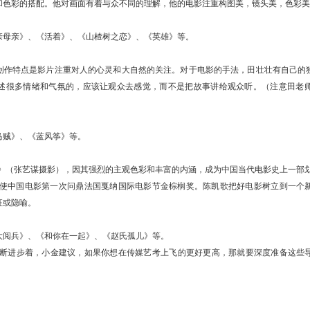
和色彩的搭配。他对画面有着与众不同的理解，他的电影注重构图美，镜头美，色彩美
亲母亲》、《活着》、《山楂树之恋》、《英雄》等。
创作特点是影片注重对人的心灵和大自然的关注。对于电影的手法，田壮壮有自己的
述很多情绪和气氛的，应该让观众去感觉，而不是把故事讲给观众听。（注意田老
马贼》、《蓝风筝》等。
土地》（张艺谋摄影），因其强烈的主观色彩和丰富的内涵，成为中国当代电影史上一部
姬》使中国电影第一次问鼎法国戛纳国际电影节金棕榈奖。陈凯歌把好电影树立到一个
征或隐喻。
大阅兵》、《和你在一起》、《赵氏孤儿》等。
断进步着，小金建议，如果你想在传媒艺考上飞的更好更高，那就要深度准备这些