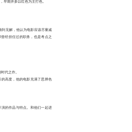
，早期并多以红色为主打色。
独到见解，他认为电影应该尽量减
师曾经担任过的职务，也是考点之
划时代之作。
新的高度，他的电影充满了思辨色
导演的作品与特点。和他们一起进