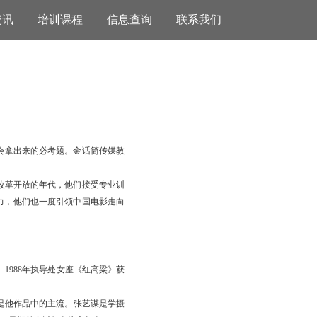
资讯
培训课程
信息查询
联系我们
会拿出来的必考题。金话筒传媒教
在改革开放的年代，他们接受专业训
力，他们也一度引领中国电影走向
。
1988年执导处女座《红高粱》获
是他作品中的主流。张艺谋是学摄