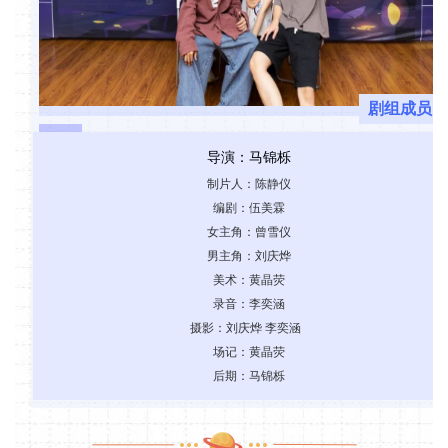
剧组成员
导演：马锦栎
制片人：陈静仪
编剧：伍美霖
女主角：曾雪仪
男主角：刘庆烨
美术：黄晶荧
录音：李奕涵
摄影：刘庆烨 李奕涵
场记：黄晶荧
后期：马锦栎