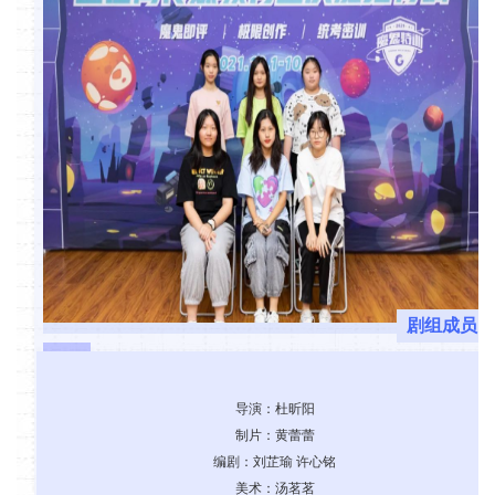
剧组成员
导演：杜昕阳
制片：黄蕾蕾
编剧：刘芷瑜 许心铭
美术：汤茗茗