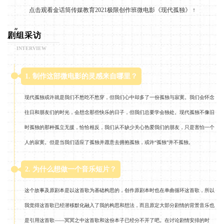
点击观看金话筒传媒教育2021极限创作班微电影《现代孤独》 ↑
剧组采访
INTERVIEW
1. 制作这部微电影的灵感来自哪里？
现代孤独或许就是我们不愁吃不愁穿，但我们心中却多了一份孤独与寂寞。我们会怀念
往日和朋友们的时光，会想念那些快乐的日子，但我们总要学会独处。现代孤独不像旧
时孤独的那种孤立无援，恰恰相反，我们从不缺少关心热爱我们的朋友，只是害怕一个
人的寂寞。但是当我们适应了孤独并愿意去拥抱孤独，或许“孤独”并不孤独。
2. 为什么想做一个音乐短片？
这个故事及原剧本是以这首歌为基础构思的，创作原剧本时也在单曲循环这首歌，所以
我觉得这首歌已经潜移默化融入了我的构思和想法，而且原定大部分剧情的背景音乐也
是引用这首歌——冥冥之中这首歌和这份本子已经分不开了吧。在讨论剧情安排的时