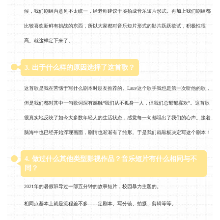
候，我们剧组内意见不太统一，经老师建议干脆拍成音乐短片形式。再加上我们剧组都
比较喜欢新鲜有挑战的东西，所以大家都对音乐短片形式的影片跃跃欲试，积极性很
高。就这样定下来了。
3. 出于什么样的原因选择了这首歌？
这首歌是我在苦恼于写什么剧本时朋友推荐的。Lauv这个歌手我也是第一次听他的歌，
但是我们都对其中一句歌词深有感触“我们从不孤身一人，但我们总郁郁寡欢”。这首歌
很真实地反映了如今大多数年轻人的生活状态，感觉每一句都唱出了我们的心声。接着
脑海中也已经开始浮现画面，剧情也渐渐有了雏形。于是我们就敲板决定写这个剧本！
4. 做过什么其他类型影视作品？音乐短片有什么相同与不
同？
2021年的暑假班导过一部五分钟的故事短片，校园暴力主题的。
相同点基本上就是流程差不多——定剧本、写分镜、拍摄、剪辑等等。