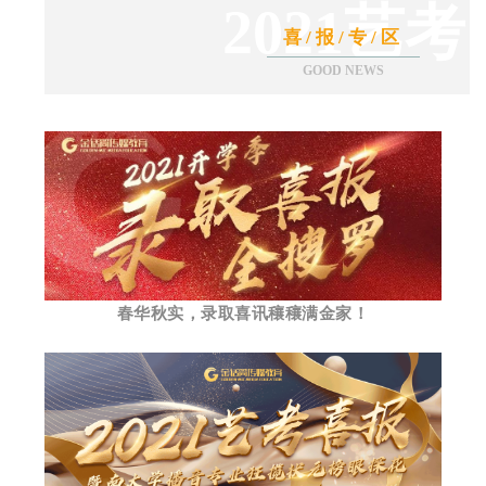
2021艺考
喜/报/专/区
GOOD NEWS
春华秋实，录取喜讯穰穰满金家！