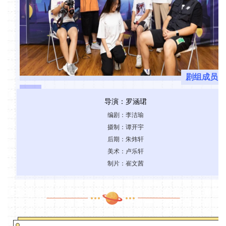
剧组成员
导演：罗涵珺
编剧：李洁瑜
摄制：谭开宇
后期：朱炜轩
美术：卢乐轩
制片：崔文茜