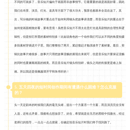
不同的可就多了，音乐短片偏向于画面而非故事情节。它最重要的就是画面好看，因此
我们在布景、演员、灯光、道具等方面下了很大功夫，预算也都基本全花在这了。其
次，写分镜的时候故事片重点在于如何利用镜头把故事讲清楚，而音乐短片的重点在于
如何使画面精致好看，要有意境！虽然音乐短片不用太在意灯光道具剧情的合理性和逻
辑性，但是拍它所需的素材特别多！比如说角色的一个动作我们可以从不同的角度拍摄
多段素材穿插进片子里。我们整整拍了两天，紧赶慢赶才勉强凑齐了素材量。最后，剪
辑比故事片难很多，故事片只用把故事流畅的展现出来就可，但是音乐短片要保证流畅
的同时也要兼顾画面的精美。而且音乐短片镜头特别碎，镜头之间的衔接更是难上加
难。所以我还是很佩服谭开宇和朱伟轩的！
5. 五天四夜的短时间创作期间有遭遇什么困难？怎么克服
的？
头一天定剧本的时候我们真的毫无头绪，提出一个方案否一个方案，而且演员完全没有
人选，还有点矛盾，我都有点想放弃了。好在，希望就是在无尽的黑暗中找微光，经过
老师们的指导，一点点一点点摸索，在确定拍音乐短片时我们终于找到路了。