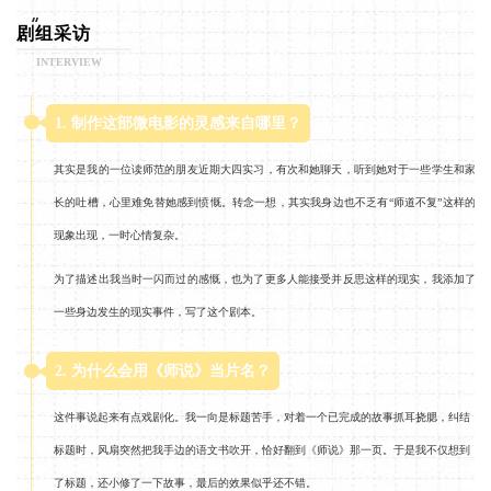
剧组采访
INTERVIEW
1. 制作这部微电影的灵感来自哪里？
其实是我的一位读师范的朋友近期大四实习，有次和她聊天，听到她对于一些学生和家
长的吐槽，心里难免替她感到愤慨。转念一想，其实我身边也不乏有“师道不复”这样的
现象出现，一时心情复杂。
为了描述出我当时一闪而过的感慨，也为了更多人能接受并反思这样的现实，我添加了
一些身边发生的现实事件，写了这个剧本。
2. 为什么会用《师说》当片名？
这件事说起来有点戏剧化。我一向是标题苦手，对着一个已完成的故事抓耳挠腮，纠结
标题时，风扇突然把我手边的语文书吹开，恰好翻到《师说》那一页。于是我不仅想到
了标题，还小修了一下故事，最后的效果似乎还不错。