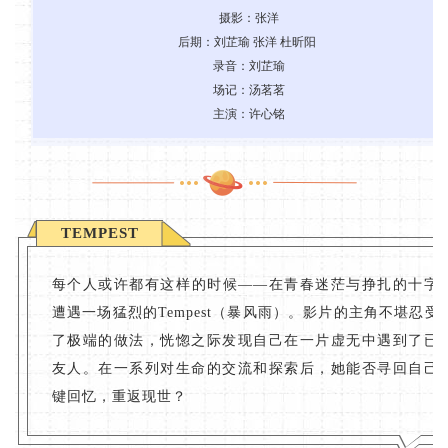
摄影：张洋
后期：刘芷瑜 张洋 杜昕阳
录音：刘芷瑜
场记：汤茗茗
主演：许心铭
TEMPEST
每个人或许都有这样的时候——在青春迷茫与挣扎的十字
遭遇一场猛烈的Tempest（暴风雨）。影片的主角不堪忍受
了极端的做法，恍惚之际发现自己在一片虚无中遇到了已
友人。在一系列对生命的交流和探索后，她能否寻回自己
键回忆，重返现世？