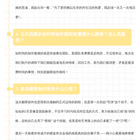
难的意涵，就如台词一般，“为了那些赖以生存的对生活的热爱，我必须一次又一次地活
着”。
4. 五天四夜的短时间创作期间有遭遇什么困难？怎么克服
的？
短时间的创作最难的就是快速磨合团队。新团队有摩擦是必然的，不过很幸运，每次在
我们制片的调和下我们都能迅速地丢掉情绪，回归工作。因为我们都清楚：矛盾是最浪
费时间的事情，特别是极限创作期间！
5. 参加极限创作班有什么心得？
这次极限创作也是我初次接触到正式运转的剧组，也是第一次担起“导演”这个担子。在
短短的5天里像是脱胎换骨，不仅学习到与组员间交流的方式，努力收敛自己很“急”的性
格，还给自己点亮了“剪辑” 这个技能。也算是给艺考路上的自己多配了一把“刀”吧！
最后一天抱着存有成片的硬盘奔去会场的画面真的刻在脑子里——我小心翼翼地捧着硬