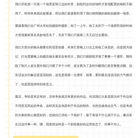
我们开机第一天第一个场景是珠江边的外景，剧组到达目的地时才发现配置的相机不能
用了。时间本来就比较紧凑，所以我们直接暂时用了我们稍简陋的相机拍摄第一场景。
紧接着我们去广州火车站拍摄延时摄影，拍了一上午。收工去到下一个场景民宿的时候
才发现素材莫名其妙地丢失了，无奈下我们只能第二天又赶过去重拍。
我们大部分的镜头都要在民宿里拍摄，本来打算晚上12点之前收工休息的，但是因为场
记、灯光需要晚上拍摄且镜头量实在有些大，我们只能咬咬牙熬了整整一个通宵。期间
除了制片人崔文茜外我们只睡了半个小时，崔文茜为了及时叫醒我们甚至整夜没睡。说
实话这次印象还是蛮深刻的，这也是我第一次通宵，很累，累到最后连说话的力气都没
了，但是我觉得特别有意义。
最后，争吵是肯定有的，没有争执就没有更好的作品。何况我们大多是因为对于作品有
不同意见而起的争执，这样其实反倒是利于作品的制作。当然也难免会生气，但是考虑
到大家的初心都是好的，也就自己消化一下就好了，接下来该干什么就干什么，像没发
生过这件事一样。嗯，我觉得这样是一个剧组最好的运营状态了。对事不对人。