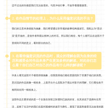
迈不过去的坎都是我们无法改变的。与其冲动行事，不如学着慢慢接受。
2. 在作品情节的处理上，为什么采用偏意识流的手法？
我们的立意本身就较为抽象，我们希望通过非常规的叙事结构描述它。我私认为“意识
流”是开放的，是创作者和观众精神上的对话。所以我们相信，每个人都可以在这部片子
里得到不同的意义，看到部分的自己。
3. 在看待偏意识流的作品时，观众的理解会因为自身的经
历和感受会对作品本身产生更加多样的解读。对此你们怎
么看？你们自己对自己的作品有什么样的解读呢？
许多人看完这部片子都觉得很抽象，但我觉得他们都在里面找到了些属于他们的东西。
意识流的作品就像一根枝条，上面开出什么花取决于观众对影片的理解，它们看似各不
相同却在同一根枝条上。
这部作品主要讲述的是一个女孩在弥留之际遇到已故的好友，在其劝说下选择向生而
活，反映了生活中的我们在面对困难时的迷茫与挣扎，展现了直面和接受无法改变的困